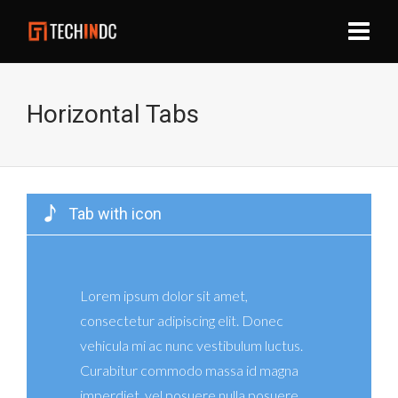
Horizontal Tabs
Tab with icon
Lorem ipsum dolor sit amet,
consectetur adipiscing elit. Donec
vehicula mi ac nunc vestibulum luctus.
Curabitur commodo massa id magna
imperdiet, vel posuere nulla posuere.